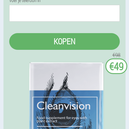
Voer je telefoon in
KOPEN
€98
€49