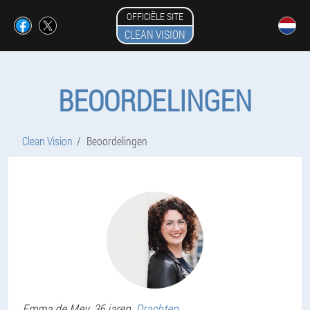
OFFICIËLE SITE
CLEAN VISION
BEOORDELINGEN
Clean Vision
Beoordelingen
Emma
de Mey
, 36 jaren,
Drachten