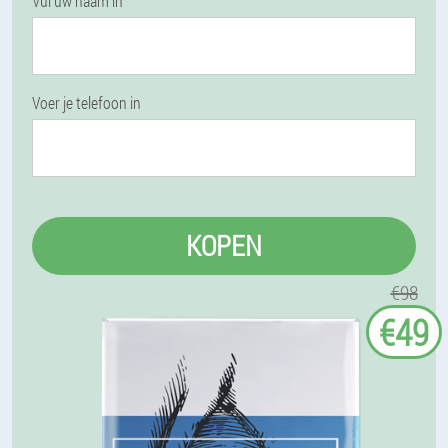
Vul uw naam in
Voer je telefoon in
KOPEN
€98
€49